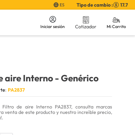
Tipo de cambio :
17.7
ES
Cotizador
Iniciar sesión
e aire Interno
- Genérico
rte
:
PA2837
 Filtro de aire Interno PA2837, consulta marcas
ra venta de este producto y nuestro increíble precio,
!.