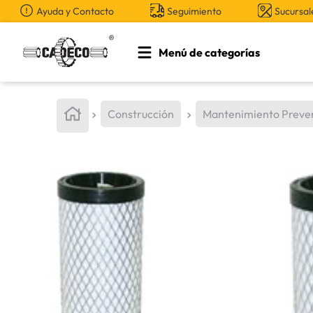
Ayuda y Contacto
Seguimiento
Sucursal
Menú de categorías
TÉRMINOS MÁS BUSCADOS
1
.
retroexcavadora
Construcción
Mantenimiento Preve
2
.
aceite
3
.
llanta
4
.
bomba hidraulica
5
.
cucharon
6
.
herramienta
7
.
rin
8
.
cuchillas
9
.
puntas