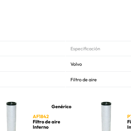
Especificación
Volvo
Filtro de aire
Genérico
AF1842
P
Filtro de aire
F
Interno
I