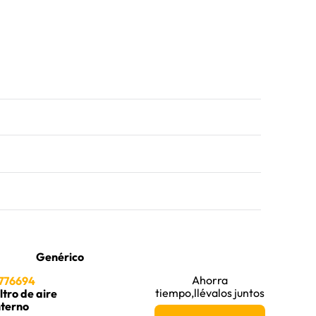
Genérico
Ahorra
776694
tiempo,llévalos juntos
iltro de aire
nterno