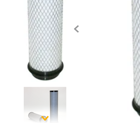
10
.
pintura