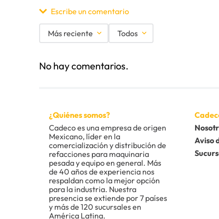
Escribe un comentario
Más reciente
Todos
Agregar comentario
No hay comentarios.
Título
Califica el producto de 1 a 5 estrellas
¿Quiénes somos?
Cadec
★
★
★
★
★
Cadeco es una empresa de origen 
Nosotr
Mexicano, líder en la 
Tu nombre
Aviso 
comercialización y distribución de 
Sucurs
refacciones para maquinaria 
pesada y equipo en general. Más 
de 40 años de experiencia nos 
Dirección de email
respaldan como la mejor opción 
para la industria. Nuestra 
presencia se extiende por 7 países 
y más de 120 sucursales en 
América Latina.