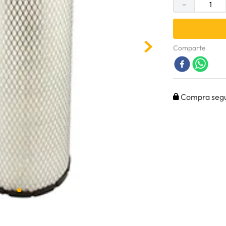
－
Comparte
Compra seg