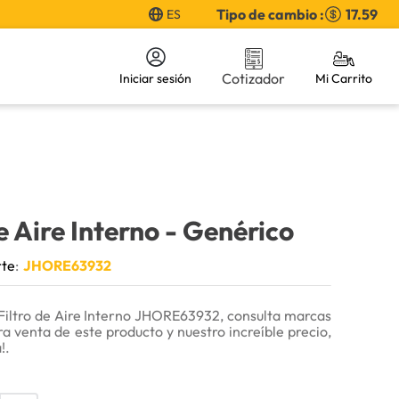
Tipo de cambio :
17.59
ES
Cotizador
Iniciar sesión
e Aire Interno
- Genérico
rte
:
JHORE63932
Filtro de Aire Interno JHORE63932, consulta marcas
ra venta de este producto y nuestro increíble precio,
!.