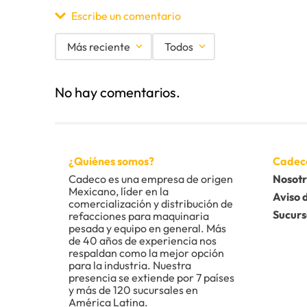
Escribe un comentario
Más reciente
Todos
Agregar comentario
No hay comentarios.
Título
Califica el producto de 1 a 5 estrellas
¿Quiénes somos?
Cadec
★
★
★
★
★
Cadeco es una empresa de origen 
Nosotr
Mexicano, líder en la 
Tu nombre
Aviso 
comercialización y distribución de 
Sucurs
refacciones para maquinaria 
pesada y equipo en general. Más 
de 40 años de experiencia nos 
Dirección de email
respaldan como la mejor opción 
para la industria. Nuestra 
presencia se extiende por 7 países 
y más de 120 sucursales en 
América Latina.