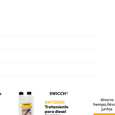
o
SWICCH®
Ahorra
SWTD500
tiempo,llév
Tratamiento
juntos
para diesel