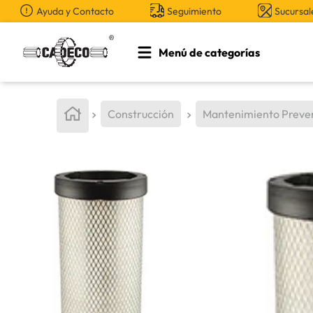
Ayuda y Contacto
Seguimiento
Sucursal
Menú de categorías
TÉRMINOS MÁS BUSCADOS
1
.
retroexcavadora
Construcción
Mantenimiento Preve
2
.
aceite
3
.
llanta
4
.
bomba hidraulica
5
.
cucharon
6
.
puntas
7
.
pintura
8
.
herramienta
9
.
anticongelante