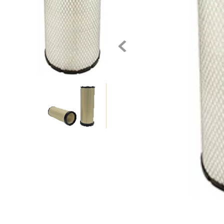
10
.
rin