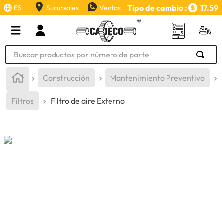
Tipo de cambio :
17.59
ES
Sucursales
Ventas
Buscar productos por número de parte
TÉRMINOS MÁS BUSCADOS
Construcción
Mantenimiento Preventivo
1
.
retroexcavadora
Filtros
Filtro de aire Externo
2
.
aceite
3
.
llanta
4
.
bomba hidraulica
5
.
cucharon
6
.
puntas
7
.
pintura
8
.
herramienta