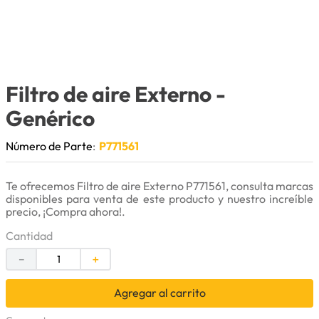
9
.
anticongelante
10
.
rin
Filtro de aire Externo
-
Genérico
Número de Parte
:
P771561
Te ofrecemos Filtro de aire Externo P771561, consulta marcas
disponibles para venta de este producto y nuestro increíble
precio, ¡Compra ahora!.
Cantidad
－
＋
Agregar al carrito