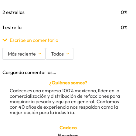
2 estrellas
0%
1 estrella
0%
Escribe un comentario
Más reciente
Todos
Agregar comentario
Cargando comentarios…
Título
¿Quiénes somos?
Cadeco es una empresa 100% mexicana, líder en la 
comercialización y distribución de refacciones para 
maquinaria pesada y equipo en general. Contamos 
Califica el producto de 1 a 5 estrellas
con 40 años de experiencia nos respaldan como la 
★
★
★
★
★
mejor opción para la industria.
Tu nombre
Cadeco
Nosotros