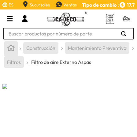
Tipo de cambio :
17.7
ES
Sucursales
Ventas
Buscar productos por número de parte
TÉRMINOS MÁS BUSCADOS
Construcción
Mantenimiento Preventivo
1
.
retroexcavadora
Filtros
Filtro de aire Externo Aspas
2
.
aceite
3
.
llanta
4
.
bomba hidraulica
5
.
cucharon
6
.
herramienta
7
.
rin
8
.
cuchillas