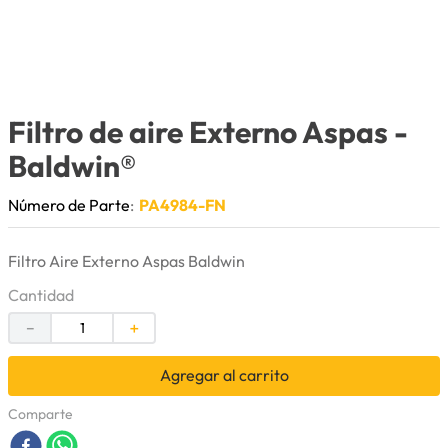
9
.
puntas
10
.
pintura
Filtro de aire Externo Aspas
-
Baldwin®
Número de Parte
:
PA4984-FN
Filtro Aire Externo Aspas Baldwin
Cantidad
－
＋
Agregar al carrito
Comparte