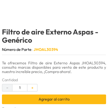
9
.
bomba
10
.
rin
Filtro de aire Externo Aspas
-
Genérico
Número de Parte
:
JHOAL30394
Te ofrecemos Filtro de aire Externo Aspas JHOAL30394,
consulta marcas disponibles para venta de este producto y
nuestro increíble precio, ¡Compra ahora!.
Cantidad
－
＋
Agregar al carrito