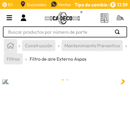
Tipo de cambio :
17.59
ES
Sucursales
Ventas
Buscar productos por número de parte
TÉRMINOS MÁS BUSCADOS
Construcción
Mantenimiento Preventivo
1
.
retroexcavadora
Filtros
Filtro de aire Externo Aspas
2
.
aceite
3
.
llanta
4
.
bomba hidraulica
5
.
cucharon
6
.
puntas
7
.
pintura
8
.
anticongelante