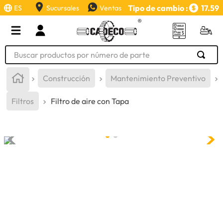
Tipo de cambio :
17.59
ES
Sucursales
Ventas
Buscar productos por número de parte
TÉRMINOS MÁS BUSCADOS
Construcción
Mantenimiento Preventivo
1
.
retroexcavadora
Filtros
Filtro de aire con Tapa
2
.
aceite
3
.
llanta
4
.
bomba hidraulica
5
.
cucharon
6
.
puntas
7
.
pintura
8
.
anticongelante