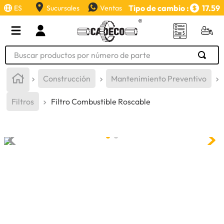
Tipo de cambio :
17.59
ES
Sucursales
Ventas
Buscar productos por número de parte
TÉRMINOS MÁS BUSCADOS
Construcción
Mantenimiento Preventivo
1
.
retroexcavadora
Filtros
Filtro Combustible Roscable
2
.
aceite
3
.
llanta
4
.
bomba hidraulica
5
.
cucharon
6
.
puntas
7
.
pintura
8
.
herramienta