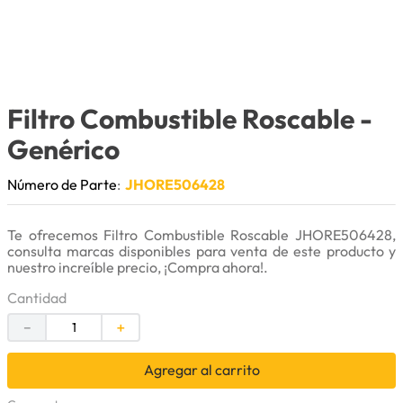
9
.
anticongelante
10
.
rin
Filtro Combustible Roscable
-
Genérico
Número de Parte
:
JHORE506428
Te ofrecemos Filtro Combustible Roscable JHORE506428,
consulta marcas disponibles para venta de este producto y
nuestro increíble precio, ¡Compra ahora!.
Cantidad
－
＋
Agregar al carrito