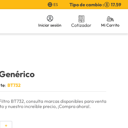
Tipo de cambio :
17.59
ES
Cotizador
Iniciar sesión
 Genérico
rte
:
BT732
iltro BT732, consulta marcas disponibles para venta
to y nuestro increíble precio, ¡Compra ahora!.
＋