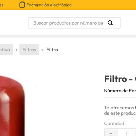
es
Facturación electrónica
Buscar productos por número de parte
ntivo
Filtros
Filtro
Filtro
-
Número de Pa
Te ofrecemos F
de este produc
Cantidad
－