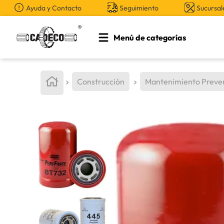
Ayuda y Contacto
Seguimiento
Sucursal
Menú de categorías
TÉRMINOS MÁS BUSCADOS
1
.
retroexcavadora
Construcción
Mantenimiento Preve
2
.
aceite
3
.
llanta
4
.
bomba hidraulica
5
.
cucharon
6
.
puntas
7
.
pintura
8
.
herramienta
9
.
cuchillas