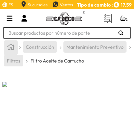
Tipo de cambio :
17.59
ES
Sucursales
Ventas
Buscar productos por número de parte
TÉRMINOS MÁS BUSCADOS
Construcción
Mantenimiento Preventivo
1
.
retroexcavadora
Filtros
Filtro Aceite de Cartucho
2
.
aceite
3
.
llanta
4
.
bomba hidraulica
5
.
cucharon
6
.
puntas
7
.
pintura
8
.
herramienta