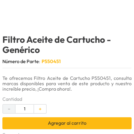
9
.
cuchillas
10
.
anticongelante
Filtro Aceite de Cartucho
-
Genérico
Número de Parte
:
P550451
Te ofrecemos Filtro Aceite de Cartucho P550451, consulta
marcas disponibles para venta de este producto y nuestro
increíble precio, ¡Compra ahora!.
Cantidad
－
＋
Agregar al carrito