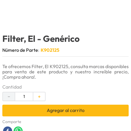
9
.
bomba
10
.
rin
Filter, El
- Genérico
Número de Parte
:
K902125
Te ofrecemos Filter, El K902125, consulta marcas disponibles
para venta de este producto y nuestro increíble precio,
¡Compra ahora!.
Cantidad
－
＋
Agregar al carrito
Comparte