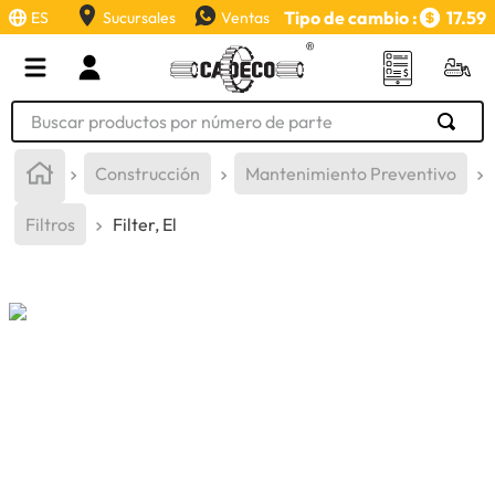
Tipo de cambio :
17.59
ES
Sucursales
Ventas
Buscar productos por número de parte
TÉRMINOS MÁS BUSCADOS
Construcción
Mantenimiento Preventivo
1
.
retroexcavadora
Filtros
Filter, El
2
.
aceite
3
.
llanta
4
.
bomba hidraulica
5
.
cucharon
6
.
puntas
7
.
pintura
8
.
anticongelante