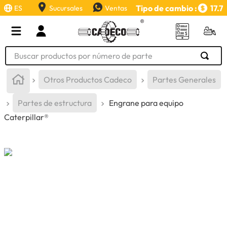
Tipo de cambio :
17.7
ES
Sucursales
Ventas
Buscar productos por número de parte
TÉRMINOS MÁS BUSCADOS
Otros Productos Cadeco
Partes Generales
1
.
retroexcavadora
Partes de estructura
Engrane para equipo
2
.
aceite
Caterpillar®
3
.
llanta
4
.
bomba hidraulica
5
.
cucharon
6
.
herramienta
7
.
rin
8
.
cuchillas