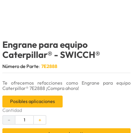
9
.
puntas
10
.
pintura
Engrane para equipo
Caterpillar®
- SWICCH®
Número de Parte
:
7E2888
Te ofrecemos refacciones como Engrane para equipo
Caterpillar® 7E2888 ¡Compra ahora!
Posibles aplicaciones
Cantidad
－
＋