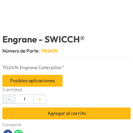
9
.
anticongelante
10
.
rin
Engrane
- SWICCH®
Número de Parte
:
7G2474
7G2474 Engrane Caterpillar®
Posibles aplicaciones
Cantidad
－
＋
Agregar al carrito
Comparte