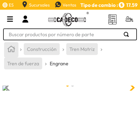
Tipo de cambio :
17.59
ES
Sucursales
Ventas
Buscar productos por número de parte
TÉRMINOS MÁS BUSCADOS
Construcción
Tren Motriz
1
.
retroexcavadora
Tren de fuerza
Engrane
2
.
aceite
3
.
llanta
4
.
bomba hidraulica
5
.
cucharon
6
.
puntas
7
.
pintura
8
.
herramienta