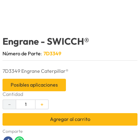
9
.
anticongelante
10
.
rin
Engrane
- SWICCH®
Número de Parte
:
7D3349
7D3349 Engrane Caterpillar®
Posibles aplicaciones
Cantidad
－
＋
Agregar al carrito
Comparte