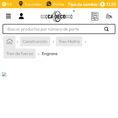
Tipo de cambio :
17.59
ES
Sucursales
Ventas
Buscar productos por número de parte
TÉRMINOS MÁS BUSCADOS
Construcción
Tren Motriz
1
.
retroexcavadora
Tren de fuerza
Engrane
2
.
aceite
3
.
llanta
4
.
bomba hidraulica
5
.
cucharon
6
.
puntas
7
.
pintura
8
.
herramienta