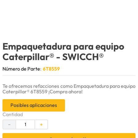
9
.
cuchillas
10
.
anticongelante
Empaquetadura para equipo
Caterpillar®
- SWICCH®
Número de Parte
:
6T8559
Te ofrecemos refacciones como Empaquetadura para equipo
Caterpillar® 6T8559 ¡Compra ahora!
Posibles aplicaciones
Cantidad
－
＋