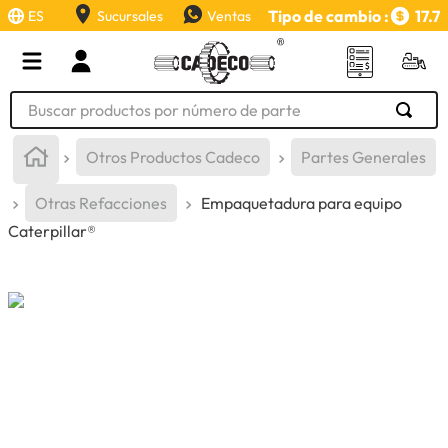
Tipo de cambio :
17.7
ES
Sucursales
Ventas
Buscar productos por número de parte
TÉRMINOS MÁS BUSCADOS
Otros Productos Cadeco
Partes Generales
1
.
retroexcavadora
Otras Refacciones
Empaquetadura para equipo
2
.
aceite
Caterpillar®
3
.
llanta
4
.
bomba hidraulica
5
.
cucharon
6
.
puntas
7
.
pintura
8
.
herramienta