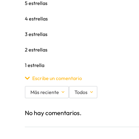
5 estrellas
4 estrellas
3 estrellas
2 estrellas
1 estrella
Escribe un comentario
Más reciente
Todos
Agregar comentario
No hay comentarios.
Título