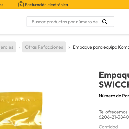
es
Facturación electrónica
Buscar productos por número de parte
erales
Otras Refacciones
Empaque para equipo Kom
Empaqu
SWICC
Número de Pa
Te ofrecemos
6206-21-3840
Cantidad