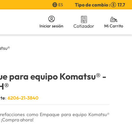
Tipo de cambio :
17.7
ES
Cotizador
Iniciar sesión
atsu®
e para equipo Komatsu®
-
H®
rte
:
6206-21-3840
 refacciones como Empaque para equipo Komatsu®
 ¡Compra ahora!