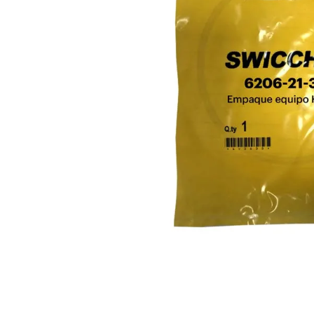
10
.
anticongelante