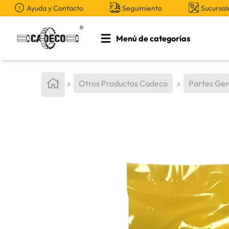
Ayuda y Contacto
Seguimiento
Sucursal
Menú de categorías
TÉRMINOS MÁS BUSCADOS
1
.
retroexcavadora
Otros Productos Cadeco
Partes Gen
2
.
aceite
3
.
llanta
4
.
bomba hidraulica
5
.
cucharon
6
.
puntas
7
.
pintura
8
.
herramienta
9
.
cuchillas