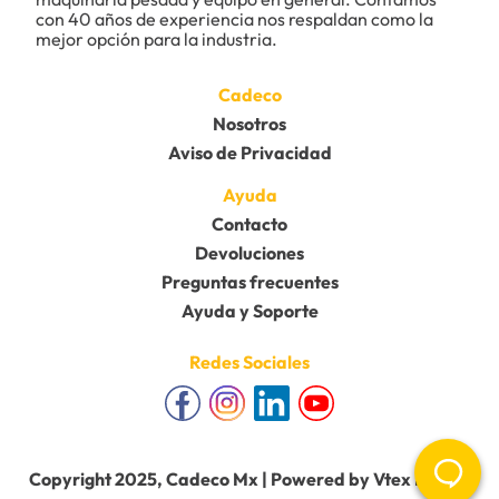
con 40 años de experiencia nos respaldan como la 
★
★
★
★
★
mejor opción para la industria.
Tu nombre
Cadeco
Nosotros
Aviso de Privacidad
Dirección de email
Ayuda
Contacto
Escribe un comentario
Devoluciones
Preguntas frecuentes
Ayuda y Soporte
Redes Sociales
Enviar comentario
Copyright 2025, Cadeco Mx | Powered by Vtex Mobile