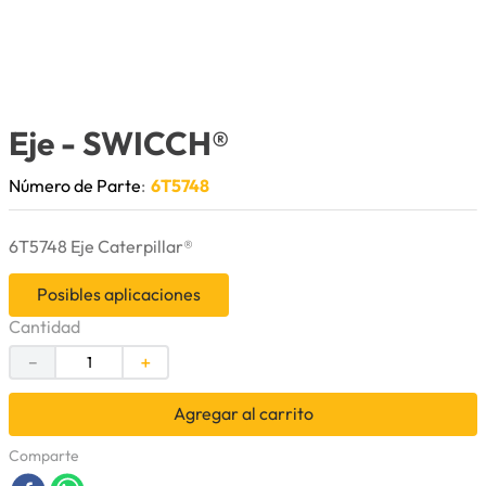
9
.
puntas
10
.
pintura
Eje
- SWICCH®
Número de Parte
:
6T5748
6T5748 Eje Caterpillar®
Posibles aplicaciones
Cantidad
－
＋
Agregar al carrito
Comparte