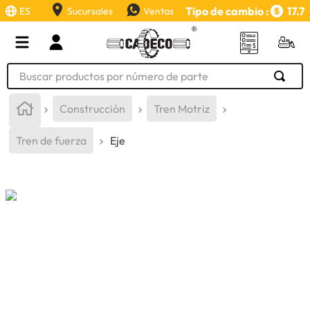
Tipo de cambio :
17.7
ES
Sucursales
Ventas
Buscar productos por número de parte
TÉRMINOS MÁS BUSCADOS
Construcción
Tren Motriz
1
.
retroexcavadora
Tren de fuerza
Eje
2
.
aceite
3
.
llanta
4
.
bomba hidraulica
5
.
cucharon
6
.
herramienta
7
.
rin
8
.
cuchillas