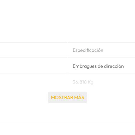
Especificación
Embragues de dirección
36.818 Kg
MOSTRAR MÁS
Caterpillar®
571G TIENDE TUBOS, 572G
D7F TRACTOR DE ORUGAS, 