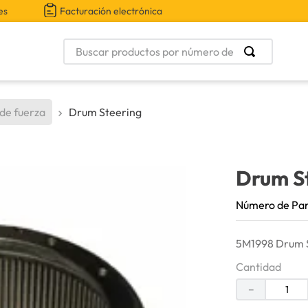
es
Facturación electrónica
Buscar productos por número de parte
 de fuerza
Drum Steering
Drum S
Número de Pa
5M1998 Drum S
Cantidad
－