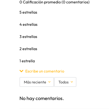
0 Calificación promedio
(0 comentarios)
5 estrellas
4 estrellas
3 estrellas
2 estrellas
1 estrella
Escribe un comentario
Más reciente
Todos
Agregar comentario
No hay comentarios.
Título