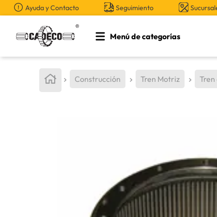
Ayuda y Contacto
Seguimiento
Sucursal
Menú de categorías
TÉRMINOS MÁS BUSCADOS
1
.
retroexcavadora
Construcción
Tren Motriz
Tren
2
.
aceite
3
.
llanta
4
.
bomba hidraulica
5
.
cucharon
6
.
puntas
7
.
pintura
8
.
anticongelante
9
.
herramienta