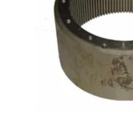
10
.
bomba