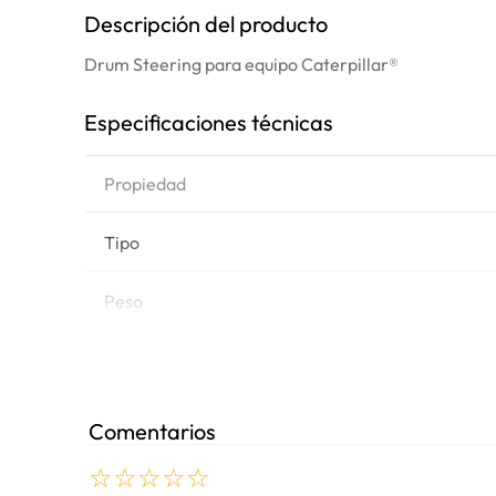
Descripción del producto
Drum Steering para equipo Caterpillar®
Especificaciones técnicas
Propiedad
Tipo
Peso
Marca de equipo
Comentarios
Modelos
☆
☆
☆
☆
☆