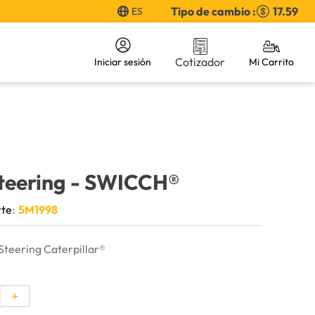
Tipo de cambio :
17.59
ES
Cotizador
Iniciar sesión
teering
- SWICCH®
rte
:
5M1998
teering Caterpillar®
＋