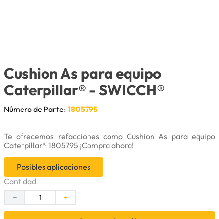
9
.
anticongelante
10
.
rin
Cushion As para equipo
Caterpillar®
- SWICCH®
Número de Parte
:
1805795
Te ofrecemos refacciones como Cushion As para equipo
Caterpillar® 1805795 ¡Compra ahora!
Posibles aplicaciones
Cantidad
－
＋