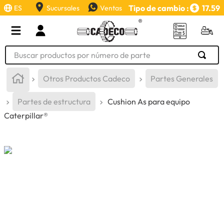
Tipo de cambio :
17.59
ES
Sucursales
Ventas
Buscar productos por número de parte
TÉRMINOS MÁS BUSCADOS
Otros Productos Cadeco
Partes Generales
1
.
retroexcavadora
Partes de estructura
Cushion As para equipo
2
.
aceite
Caterpillar®
3
.
llanta
4
.
bomba hidraulica
5
.
cucharon
6
.
puntas
7
.
pintura
8
.
herramienta