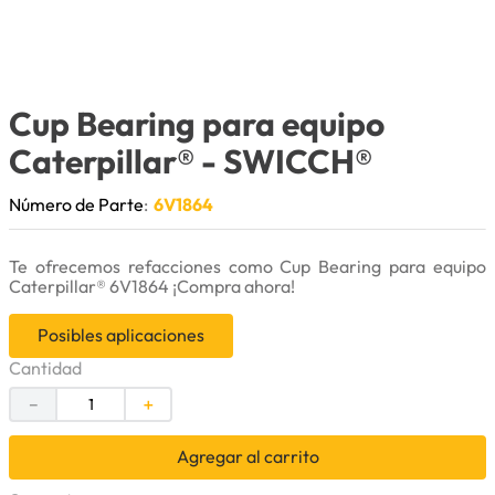
9
.
puntas
10
.
pintura
Cup Bearing para equipo
Caterpillar®
- SWICCH®
Número de Parte
:
6V1864
Te ofrecemos refacciones como Cup Bearing para equipo
Caterpillar® 6V1864 ¡Compra ahora!
Posibles aplicaciones
Cantidad
－
＋
Agregar al carrito