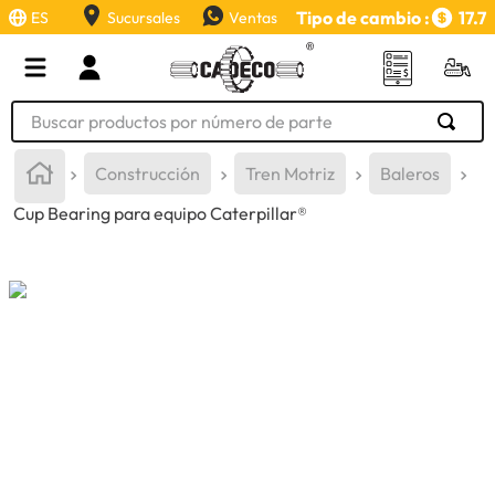
Tipo de cambio :
17.7
ES
Sucursales
Ventas
Buscar productos por número de parte
TÉRMINOS MÁS BUSCADOS
Construcción
Tren Motriz
Baleros
1
.
retroexcavadora
Cup Bearing para equipo Caterpillar®
2
.
aceite
3
.
llanta
4
.
bomba hidraulica
5
.
cucharon
6
.
herramienta
7
.
rin
8
.
cuchillas