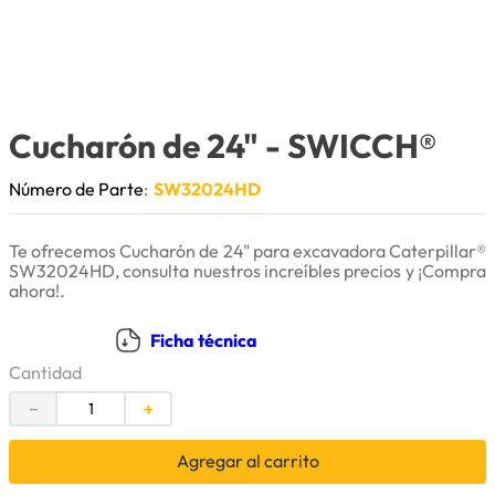
9
.
puntas
10
.
pintura
Cucharón de 24"
- SWICCH®
Número de Parte
:
SW32024HD
Te ofrecemos Cucharón de 24" para excavadora Caterpillar®
SW32024HD, consulta nuestros increíbles precios y ¡Compra
ahora!.
Ficha técnica
Cantidad
－
＋
Agregar al carrito