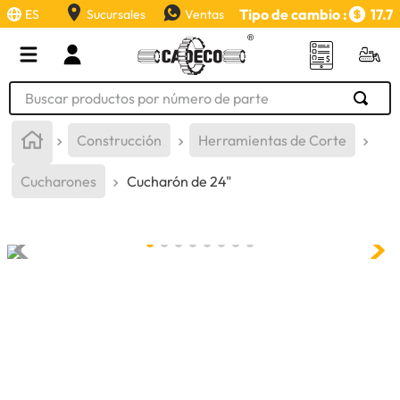
Tipo de cambio :
17.7
ES
Sucursales
Ventas
Buscar productos por número de parte
TÉRMINOS MÁS BUSCADOS
Construcción
Herramientas de Corte
1
.
retroexcavadora
Cucharones
Cucharón de 24"
2
.
aceite
3
.
llanta
4
.
bomba hidraulica
5
.
cucharon
6
.
herramienta
7
.
rin
8
.
cuchillas