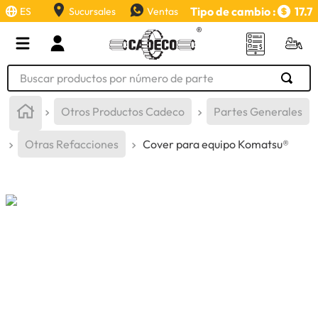
Tipo de cambio :
17.7
ES
Sucursales
Ventas
Buscar productos por número de parte
TÉRMINOS MÁS BUSCADOS
Otros Productos Cadeco
Partes Generales
1
.
retroexcavadora
Otras Refacciones
Cover para equipo Komatsu®
2
.
aceite
3
.
llanta
4
.
bomba hidraulica
5
.
cucharon
6
.
herramienta
7
.
rin
8
.
cuchillas