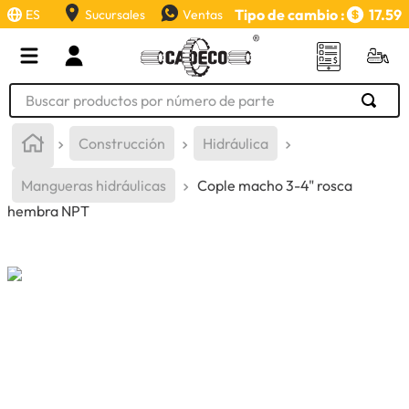
Tipo de cambio :
17.59
ES
Sucursales
Ventas
Buscar productos por número de parte
TÉRMINOS MÁS BUSCADOS
Construcción
Hidráulica
1
.
retroexcavadora
Mangueras hidráulicas
Cople macho 3-4" rosca
2
.
aceite
hembra NPT
3
.
llanta
4
.
bomba hidraulica
5
.
cucharon
6
.
puntas
7
.
pintura
8
.
anticongelante