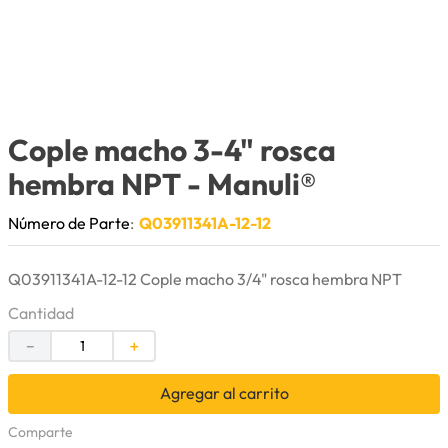
9
.
herramienta
10
.
bomba
Cople macho 3-4" rosca
hembra NPT
- Manuli®
Número de Parte
:
Q03911341A-12-12
Q03911341A-12-12 Cople macho 3/4" rosca hembra NPT
Cantidad
－
＋
Agregar al carrito
Comparte