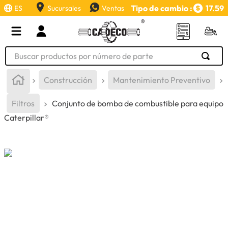
Tipo de cambio :
17.59
ES
Sucursales
Ventas
Buscar productos por número de parte
TÉRMINOS MÁS BUSCADOS
Construcción
Mantenimiento Preventivo
1
.
retroexcavadora
Filtros
Conjunto de bomba de combustible para equipo
2
.
aceite
Caterpillar®
3
.
llanta
4
.
bomba hidraulica
5
.
cucharon
6
.
puntas
7
.
pintura
8
.
anticongelante