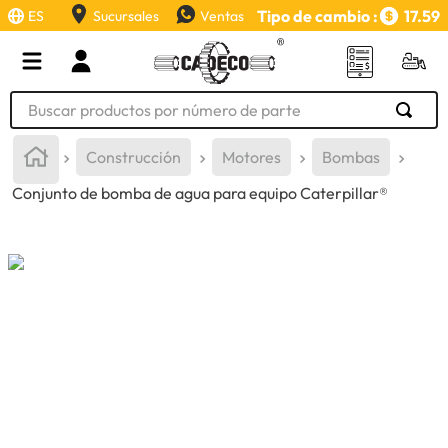
Tipo de cambio :
17.59
ES
Sucursales
Ventas
Buscar productos por número de parte
TÉRMINOS MÁS BUSCADOS
Construcción
Motores
Bombas
1
.
retroexcavadora
Conjunto de bomba de agua para equipo Caterpillar®
2
.
aceite
3
.
llanta
4
.
bomba hidraulica
5
.
cucharon
6
.
puntas
7
.
pintura
8
.
anticongelante