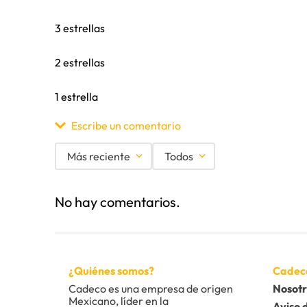
3 estrellas
2 estrellas
1 estrella
Escribe un comentario
Más reciente
Todos
Agregar comentario
No hay comentarios.
Título
Califica el producto de 1 a 5 estrellas
¿Quiénes somos?
Cadec
★
★
★
★
★
Cadeco es una empresa de origen 
Nosotr
Mexicano, líder en la 
Tu nombre
Aviso 