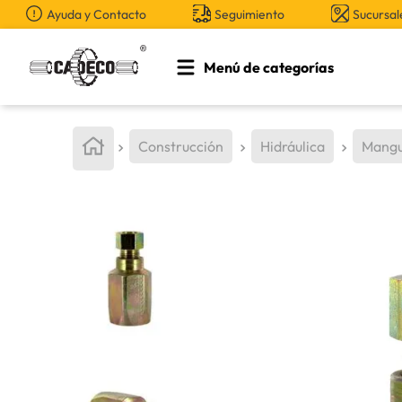
Ayuda y Contacto
Seguimiento
Sucursal
Menú de categorías
TÉRMINOS MÁS BUSCADOS
1
.
retroexcavadora
Construcción
Hidráulica
Mangu
2
.
aceite
3
.
llanta
4
.
bomba hidraulica
5
.
cucharon
6
.
puntas
7
.
pintura
8
.
anticongelante
9
.
herramienta