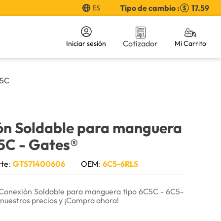
Tipo de cambio :
17.59
ES
Cotizador
Iniciar sesión
C5C
ón Soldable para manguera
C5C
- Gates®
rte
:
GTS71400606
OEM
:
6C5-6RLS
Conexión Soldable para manguera tipo 6C5C - 6C5-
nuestros precios y ¡Compra ahora!