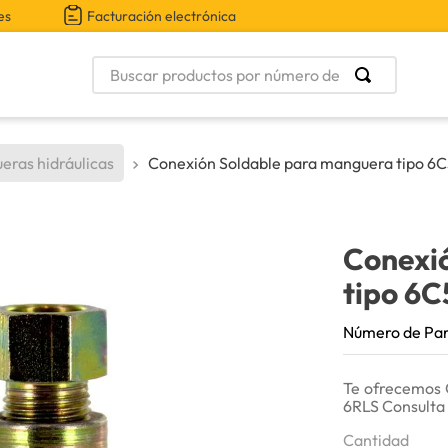
es
Facturación electrónica
Buscar productos por número de parte
eras hidráulicas
Conexión Soldable para manguera tipo 6
Conexi
tipo 6
Número de Pa
Te ofrecemos 
6RLS Consulta 
Cantidad