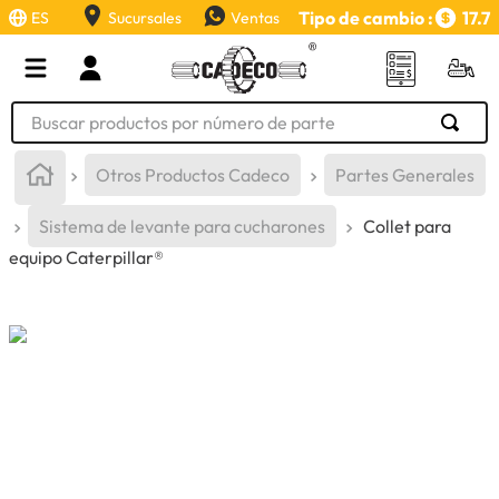
Tipo de cambio :
17.7
ES
Sucursales
Ventas
Buscar productos por número de parte
TÉRMINOS MÁS BUSCADOS
Otros Productos Cadeco
Partes Generales
1
.
retroexcavadora
Sistema de levante para cucharones
Collet para
2
.
aceite
equipo Caterpillar®
3
.
llanta
4
.
bomba hidraulica
5
.
cucharon
6
.
puntas
7
.
pintura
8
.
herramienta