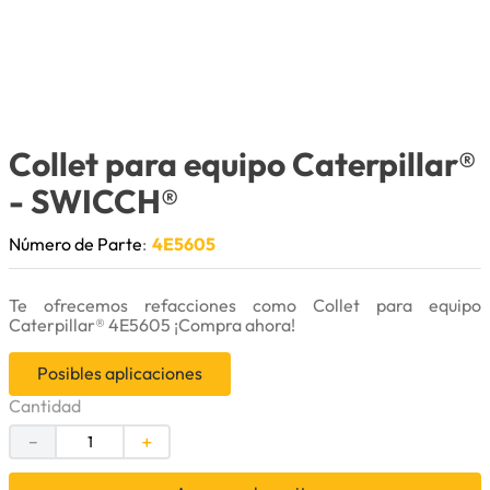
9
.
cuchillas
10
.
anticongelante
Collet para equipo Caterpillar®
- SWICCH®
Número de Parte
:
4E5605
Te ofrecemos refacciones como Collet para equipo
Caterpillar® 4E5605 ¡Compra ahora!
Posibles aplicaciones
Cantidad
－
＋