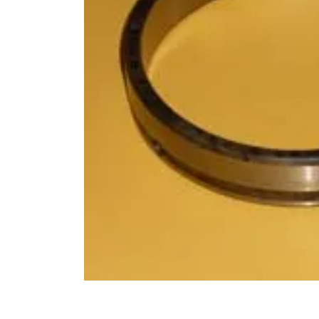
10
.
bomba