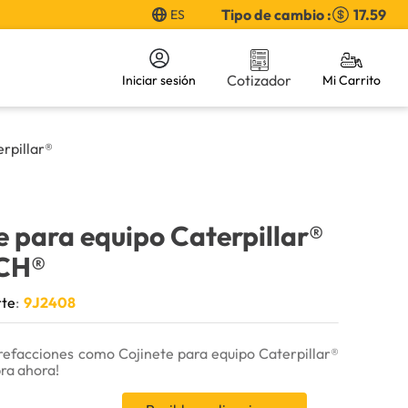
Tipo de cambio :
17.59
ES
Cotizador
Iniciar sesión
erpillar®
e para equipo Caterpillar®
CH®
rte
:
9J2408
refacciones como Cojinete para equipo Caterpillar®
ra ahora!