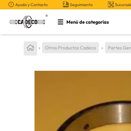
Ayuda y Contacto
Seguimiento
Sucursal
Menú de categorías
TÉRMINOS MÁS BUSCADOS
1
.
retroexcavadora
Otros Productos Cadeco
Partes Gen
2
.
aceite
3
.
llanta
4
.
bomba hidraulica
5
.
cucharon
6
.
puntas
7
.
pintura
8
.
anticongelante
9
.
herramienta