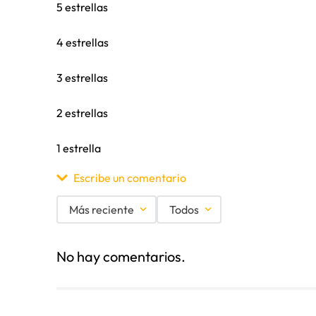
5 estrellas
4 estrellas
3 estrellas
2 estrellas
1 estrella
Escribe un comentario
Más reciente
Todos
Agregar comentario
No hay comentarios.
Título