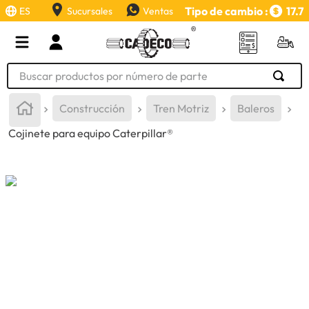
Tipo de cambio :
17.7
ES
Sucursales
Ventas
Buscar productos por número de parte
TÉRMINOS MÁS BUSCADOS
Construcción
Tren Motriz
Baleros
1
.
retroexcavadora
Cojinete para equipo Caterpillar®
2
.
aceite
3
.
llanta
4
.
bomba hidraulica
5
.
cucharon
6
.
herramienta
7
.
rin
8
.
cuchillas