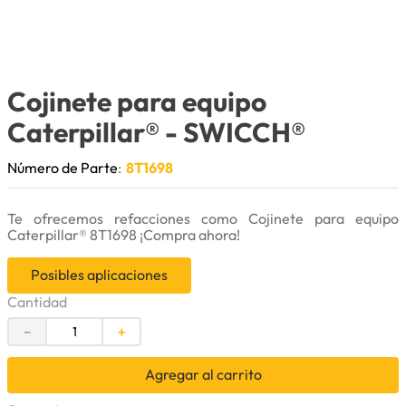
9
.
puntas
10
.
pintura
Cojinete para equipo
Caterpillar®
- SWICCH®
Número de Parte
:
8T1698
Te ofrecemos refacciones como Cojinete para equipo
Caterpillar® 8T1698 ¡Compra ahora!
Posibles aplicaciones
Cantidad
－
＋
Agregar al carrito