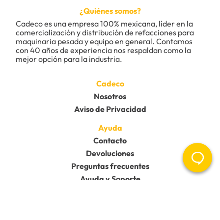
Título
¿Quiénes somos?
Cadeco es una empresa 100% mexicana, líder en la 
comercialización y distribución de refacciones para 
maquinaria pesada y equipo en general. Contamos 
Califica el producto de 1 a 5 estrellas
con 40 años de experiencia nos respaldan como la 
★
★
★
★
★
mejor opción para la industria.
Tu nombre
Cadeco
Nosotros
Aviso de Privacidad
Dirección de email
Ayuda
Contacto
Escribe un comentario
Devoluciones
Preguntas frecuentes
Ayuda y Soporte
Redes Sociales