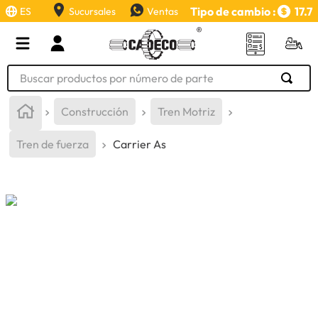
Tipo de cambio :
17.7
ES
Sucursales
Ventas
Buscar productos por número de parte
TÉRMINOS MÁS BUSCADOS
Construcción
Tren Motriz
1
.
retroexcavadora
Tren de fuerza
Carrier As
2
.
aceite
3
.
llanta
4
.
bomba hidraulica
5
.
cucharon
6
.
puntas
7
.
pintura
8
.
herramienta