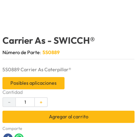
9
.
cuchillas
10
.
anticongelante
Carrier As
- SWICCH®
Número de Parte
:
5S0889
5S0889 Carrier As Caterpillar®
Posibles aplicaciones
Cantidad
－
＋
Agregar al carrito
Comparte