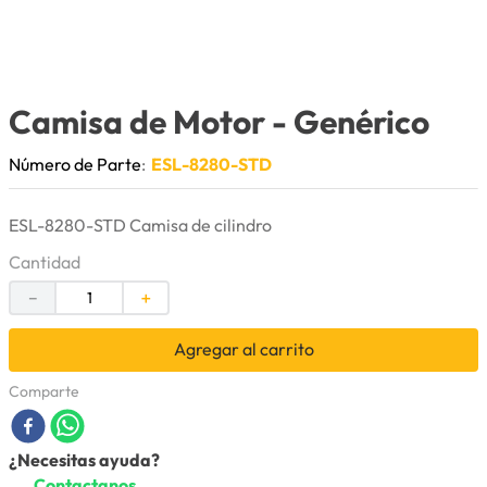
9
.
puntas
10
.
pintura
Camisa de Motor
- Genérico
Número de Parte
:
ESL-8280-STD
ESL-8280-STD Camisa de cilindro
Cantidad
－
＋
Agregar al carrito
Comparte
¿Necesitas ayuda?
Contactanos