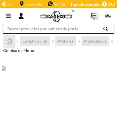
Tipo de cambio :
17.7
ES
Sucursales
Ventas
Buscar productos por número de parte
TÉRMINOS MÁS BUSCADOS
Construcción
Motores
Monoblocks
1
.
retroexcavadora
Camisa de Motor
2
.
aceite
3
.
llanta
4
.
bomba hidraulica
5
.
cucharon
6
.
herramienta
7
.
rin
8
.
cuchillas