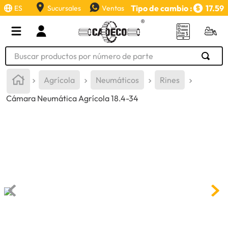
Tipo de cambio :
17.59
ES
Sucursales
Ventas
Buscar productos por número de parte
TÉRMINOS MÁS BUSCADOS
Agrícola
Neumáticos
Rines
1
.
retroexcavadora
Cámara Neumática Agrícola 18.4-34
2
.
aceite
3
.
llanta
4
.
bomba hidraulica
5
.
cucharon
6
.
puntas
7
.
pintura
8
.
anticongelante