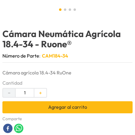
9
.
herramienta
10
.
bomba
Cámara Neumática Agrícola
18.4-34
- Ruone®
Número de Parte
:
CAM184-34
Cámara agrícola 18.4-34 RuOne
Cantidad
－
＋
Agregar al carrito
Comparte