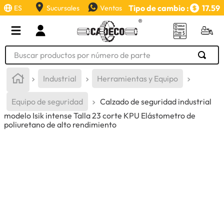
Tipo de cambio :
17.59
ES
Sucursales
Ventas
Buscar productos por número de parte
TÉRMINOS MÁS BUSCADOS
Industrial
Herramientas y Equipo
1
.
retroexcavadora
Equipo de seguridad
Calzado de seguridad industrial
2
.
aceite
modelo Isik intense Talla 23 corte KPU Elástometro de
poliuretano de alto rendimiento
3
.
llanta
4
.
bomba hidraulica
5
.
cucharon
6
.
puntas
7
.
pintura
8
.
anticongelante