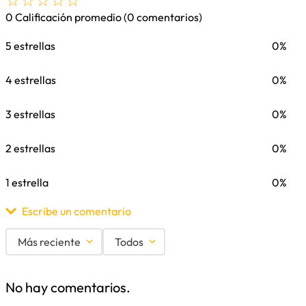
☆
☆
☆
☆
☆
0 Calificación promedio
(0 comentarios)
5 estrellas
0%
4 estrellas
0%
3 estrellas
0%
2 estrellas
0%
1 estrella
0%
Escribe un comentario
Más reciente
Todos
Agregar comentario
No hay comentarios.
Título