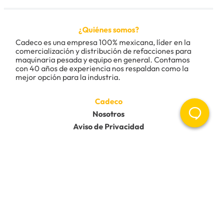
¿Quiénes somos?
Califica el producto de 1 a 5 estrellas
Cadeco es una empresa 100% mexicana, líder en la 
★
★
★
★
★
comercialización y distribución de refacciones para 
maquinaria pesada y equipo en general. Contamos 
Tu nombre
con 40 años de experiencia nos respaldan como la 
mejor opción para la industria.
Dirección de email
Cadeco
Nosotros
Aviso de Privacidad
Escribe un comentario
Ayuda
Contacto
Devoluciones
Preguntas frecuentes
Ayuda y Soporte
Enviar comentario