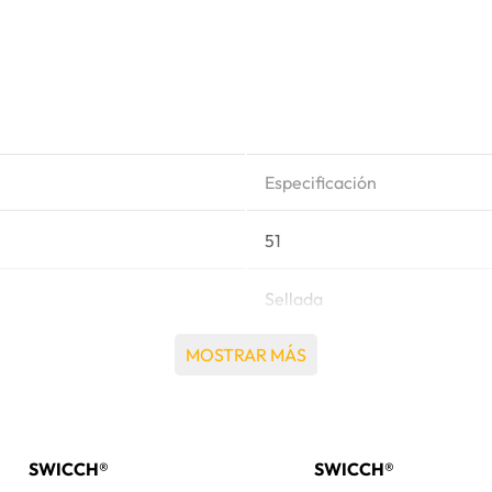
Especificación
51
Sellada
MOSTRAR MÁS
563
Caterpillar®
SWICCH®
SWICCH®
322B, 322B L, 322B LN, 322C