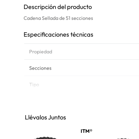
Descripción del producto
Cadena Sellada de 51 secciones
Especificaciones técnicas
Propiedad
Secciones
Tipo
Peso
Llévalos Juntos
Marca de equipo
ITM®
Modelos