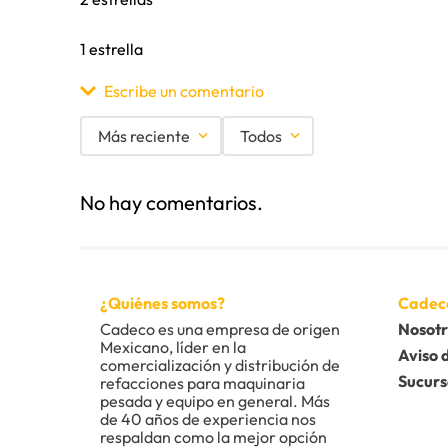
1 estrella
Escribe un comentario
Más reciente
Todos
Agregar comentario
No hay comentarios.
Título
Califica el producto de 1 a 5 estrellas
¿Quiénes somos?
Cadec
★
★
★
★
★
Cadeco es una empresa de origen 
Nosotr
Mexicano, líder en la 
Tu nombre
Aviso 
comercialización y distribución de 
Sucurs
refacciones para maquinaria 
pesada y equipo en general. Más 
de 40 años de experiencia nos 
Dirección de email
respaldan como la mejor opción 