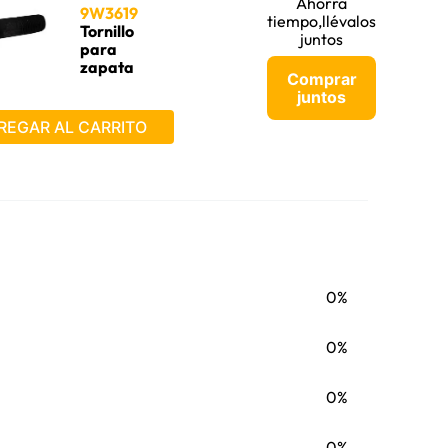
Ahorra
9W3619
tiempo,llévalos
Tornillo
juntos
para
zapata
Comprar
para equipo
juntos
Caterpillar®
REGAR AL CARRITO
0%
0%
0%
0%