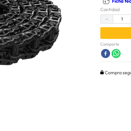
Ficha té
Cantidad
－
Comparte
Compra seg