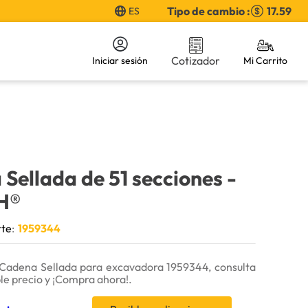
Tipo de cambio :
17.59
ES
Cotizador
Iniciar sesión
Sellada de 51 secciones
-
H®
rte
:
1959344
Cadena Sellada para excavadora 1959344, consulta
ble precio y ¡Compra ahora!.