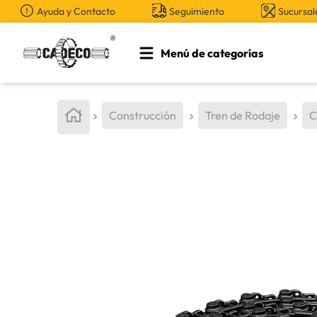
Ayuda y Contacto
Seguimiento
Sucursal
Menú de categorías
TÉRMINOS MÁS BUSCADOS
1
.
retroexcavadora
Construcción
Tren de Rodaje
C
2
.
aceite
3
.
llanta
4
.
bomba hidraulica
5
.
cucharon
6
.
puntas
7
.
pintura
8
.
herramienta
9
.
cuchillas