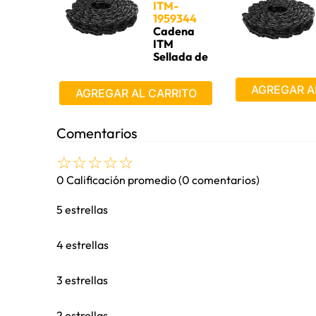
ITM-
1959344
Equipo
Cadena
ITM
Sellada de
51
secciones
AGREGAR A
AGREGAR AL CARRITO
Comentarios
☆
☆
☆
☆
☆
0 Calificación promedio
(0 comentarios)
5 estrellas
4 estrellas
3 estrellas
2 estrellas