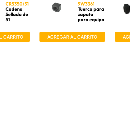
CR5350/51
9W3361
Cadena
Tuerca para
Excavadora
Sellada de
zapata
51
para equipo
secciones
Caterpillar®
L CARRITO
AGREGAR AL CARRITO
AG