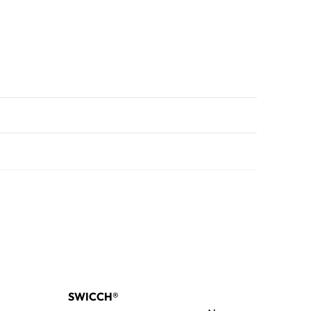
SWICCH®
, 324D, 324D L, 324D LN,