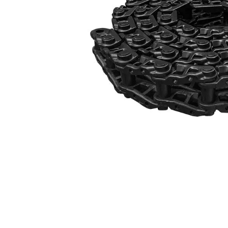
10
.
anticongelante