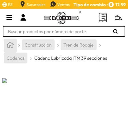
Tipo de cambio :
17.59
ES
Sucursales
Ventas
Buscar productos por número de parte
TÉRMINOS MÁS BUSCADOS
Construcción
Tren de Rodaje
1
.
retroexcavadora
Cadenas
Cadena Lubricada ITM 39 secciones
2
.
aceite
3
.
llanta
4
.
bomba hidraulica
5
.
cucharon
6
.
puntas
7
.
pintura
8
.
herramienta