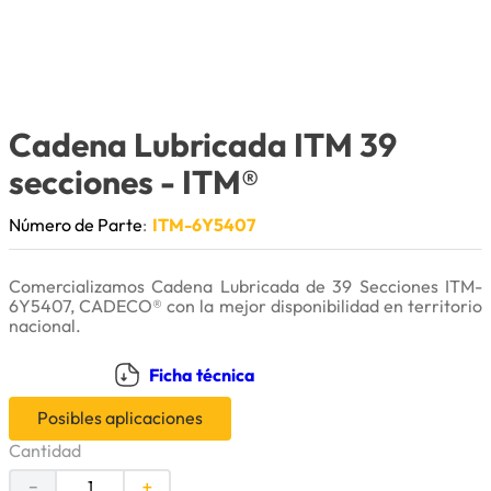
9
.
cuchillas
10
.
anticongelante
Cadena Lubricada ITM 39
secciones
- ITM®
Número de Parte
:
ITM-6Y5407
Comercializamos Cadena Lubricada de 39 Secciones ITM-
6Y5407, CADECO® con la mejor disponibilidad en territorio
nacional.
Ficha técnica
Posibles aplicaciones
Cantidad
－
＋