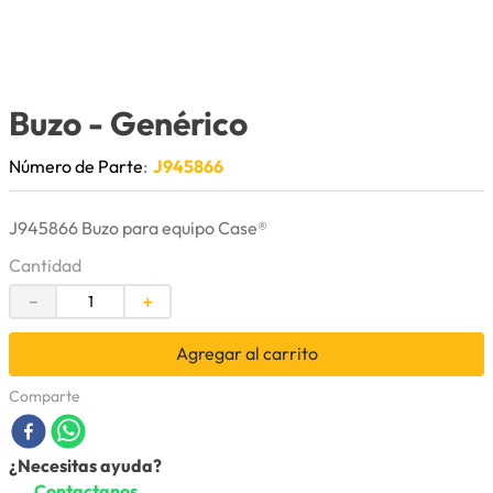
9
.
anticongelante
10
.
rin
Buzo
- Genérico
Número de Parte
:
J945866
J945866 Buzo para equipo Case®
Cantidad
－
＋
Agregar al carrito
Comparte
¿Necesitas ayuda?
Contactanos