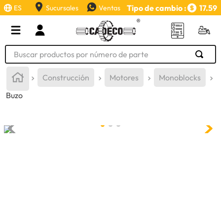
Tipo de cambio :
17.59
ES
Sucursales
Ventas
Buscar productos por número de parte
TÉRMINOS MÁS BUSCADOS
Construcción
Motores
Monoblocks
1
.
retroexcavadora
Buzo
2
.
aceite
3
.
llanta
4
.
bomba hidraulica
5
.
cucharon
6
.
puntas
7
.
pintura
8
.
herramienta