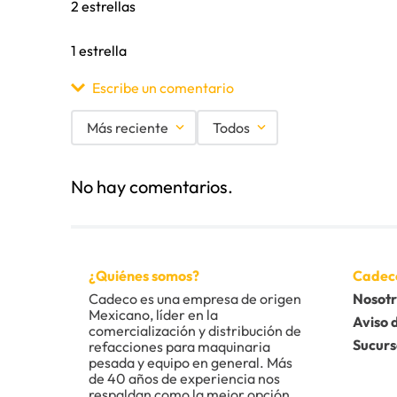
2 estrellas
1 estrella
Escribe un comentario
Más reciente
Todos
Agregar comentario
No hay comentarios.
Título
Califica el producto de 1 a 5 estrellas
¿Quiénes somos?
Cadec
★
★
★
★
★
Cadeco es una empresa de origen 
Nosotr
Mexicano, líder en la 
Tu nombre
Aviso 
comercialización y distribución de 
Sucurs
refacciones para maquinaria 
pesada y equipo en general. Más 
de 40 años de experiencia nos 
Dirección de email
respaldan como la mejor opción 