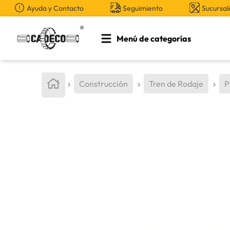
Ayuda y Contacto
Seguimiento
Sucursal
Menú de categorías
TÉRMINOS MÁS BUSCADOS
1
.
retroexcavadora
Construcción
Tren de Rodaje
P
2
.
aceite
3
.
llanta
4
.
bomba hidraulica
5
.
cucharon
6
.
puntas
7
.
pintura
8
.
herramienta
9
.
cuchillas