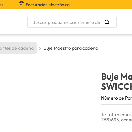
es
Facturación electrónica
Buscar productos por número de parte
artes de cadena
Buje Maestro para cadena
Buje M
SWICC
Número de Pa
Te ofrecemos
1790693, consu