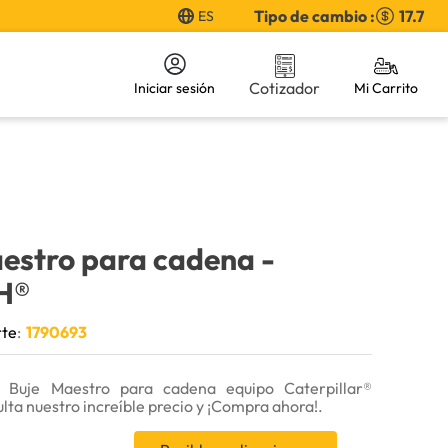
Tipo de cambio :
17.7
ES
Cotizador
Iniciar sesión
aestro para cadena
-
H®
rte
:
1790693
 Buje Maestro para cadena equipo Caterpillar®
lta nuestro increíble precio y ¡Compra ahora!.