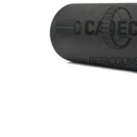
10
.
anticongelante