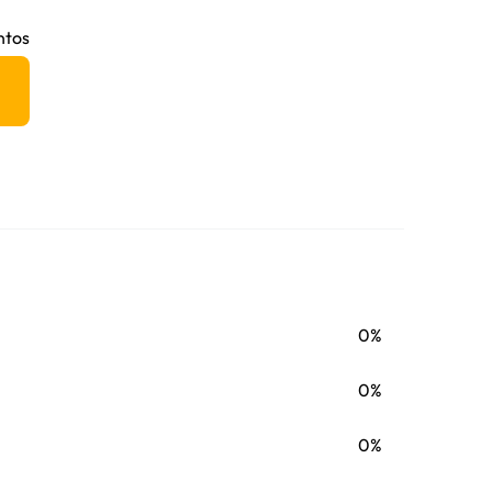
 320B S, 320N, 320S, 322 L, 322B L, 325 L, 325
 330C, 330D, OEMS
ntos
0%
0%
0%