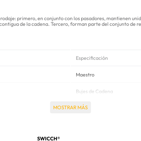
e rodaje: primero, en conjunto con los pasadores, mantienen un
contigua de la cadena. Tercero, forman parte del conjunto de ret
Especificación
Maestro
Bujes de Cadena
MOSTRAR MÁS
2 Kg
Caterpillar®
SWICCH®