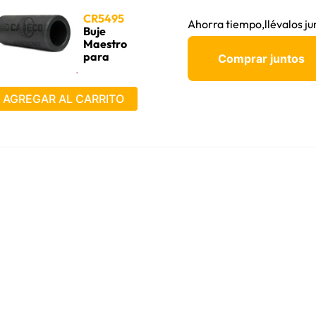
320 L, 320B, 320B L, 320B N,
LN, 325B, 325B L, 325B LN,
CR5495
Ahorra tiempo,llévalos ju
Buje
Maestro
para
Comprar juntos
cadena
AGREGAR AL CARRITO