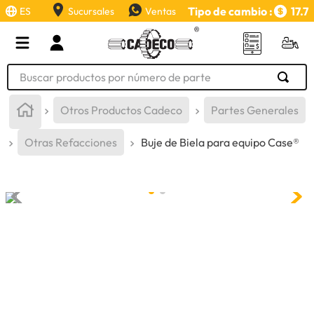
Tipo de cambio :
17.7
ES
Sucursales
Ventas
Buscar productos por número de parte
TÉRMINOS MÁS BUSCADOS
Otros Productos Cadeco
Partes Generales
1
.
retroexcavadora
Otras Refacciones
Buje de Biela para equipo Case®
2
.
aceite
3
.
llanta
4
.
bomba hidraulica
5
.
cucharon
6
.
herramienta
7
.
rin
8
.
cuchillas