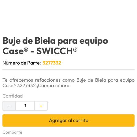
9
.
puntas
10
.
pintura
Buje de Biela para equipo
Case®
- SWICCH®
Número de Parte
:
3277332
Te ofrecemos refacciones como Buje de Biela para equipo
Case® 3277332 ¡Compra ahora!
Cantidad
－
＋
Agregar al carrito
Comparte