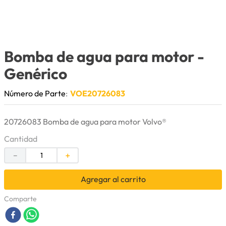
9
.
cuchillas
10
.
anticongelante
Bomba de agua para motor
-
Genérico
Número de Parte
:
VOE20726083
20726083 Bomba de agua para motor Volvo®
Cantidad
－
＋
Agregar al carrito
Comparte