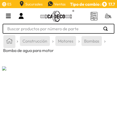
Tipo de cambio :
17.7
ES
Sucursales
Ventas
Buscar productos por número de parte
TÉRMINOS MÁS BUSCADOS
Construcción
Motores
Bombas
1
.
retroexcavadora
Bomba de agua para motor
2
.
aceite
3
.
llanta
4
.
bomba hidraulica
5
.
cucharon
6
.
puntas
7
.
pintura
8
.
herramienta