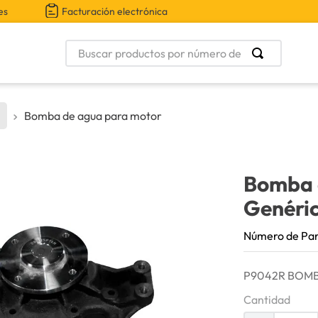
es
Facturación electrónica
Buscar productos por número de parte
Bomba de agua para motor
Bomba 
Genéri
Número de Pa
P9042R BOMB
Cantidad