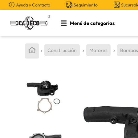
Ayuda y Contacto
Seguimiento
Sucursal
Menú de categorías
TÉRMINOS MÁS BUSCADOS
1
.
retroexcavadora
Construcción
Motores
Bombas
2
.
aceite
3
.
llanta
4
.
bomba hidraulica
5
.
cucharon
6
.
puntas
7
.
pintura
8
.
anticongelante
9
.
herramienta