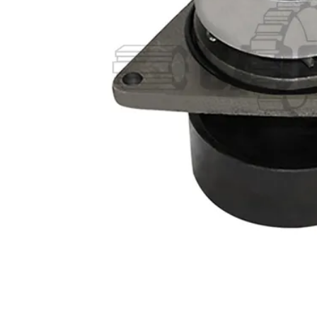
10
.
rin