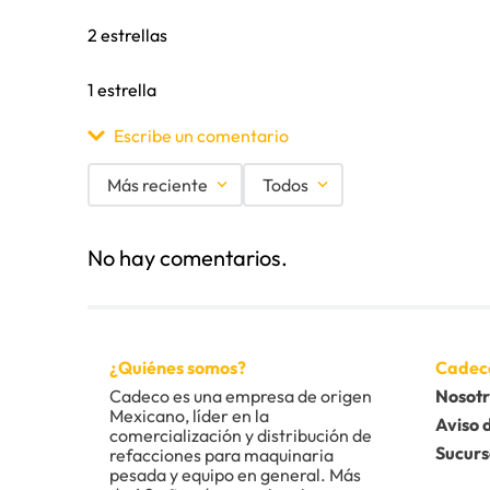
2 estrellas
1 estrella
Escribe un comentario
Más reciente
Todos
Agregar comentario
No hay comentarios.
Título
Califica el producto de 1 a 5 estrellas
¿Quiénes somos?
Cadec
★
★
★
★
★
Cadeco es una empresa de origen 
Nosotr
Mexicano, líder en la 
Tu nombre
Aviso 
comercialización y distribución de 
Sucurs
refacciones para maquinaria 
pesada y equipo en general. Más 