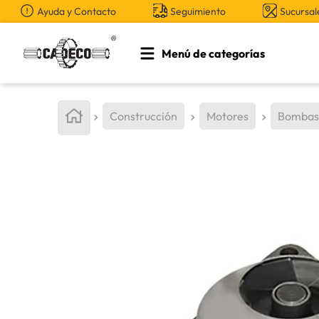
Ayuda y Contacto
Seguimiento
Sucursal
Menú de categorías
TÉRMINOS MÁS BUSCADOS
1
.
retroexcavadora
Construcción
Motores
Bombas
2
.
aceite
3
.
llanta
4
.
bomba hidraulica
5
.
cucharon
6
.
puntas
7
.
pintura
8
.
herramienta
9
.
anticongelante