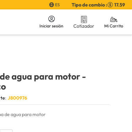
Tipo de cambio :
17.59
ES
Cotizador
Iniciar sesión
de agua para motor
-
co
rte
:
J800976
a de agua para motor