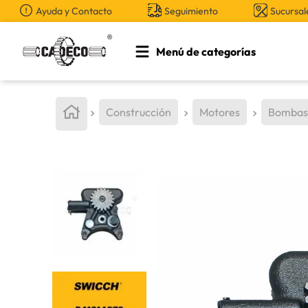
Ayuda y Contacto
Seguimiento
Sucursal
Menú de categorías
TÉRMINOS MÁS BUSCADOS
1
.
retroexcavadora
Construcción
Motores
Bombas
2
.
aceite
3
.
llanta
4
.
bomba hidraulica
5
.
cucharon
6
.
puntas
7
.
pintura
8
.
herramienta
9
.
anticongelante