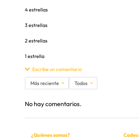
4 estrellas
3 estrellas
2 estrellas
1 estrella
Escribe un comentario
Más reciente
Todos
Agregar comentario
No hay comentarios.
Título
Califica el producto de 1 a 5 estrellas
¿Quiénes somos?
Cadec