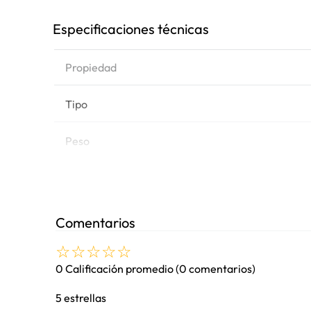
Especificaciones técnicas
Propiedad
Tipo
Peso
Marca de equipo
Modelos
Comentarios
☆
☆
☆
☆
☆
0 Calificación promedio
(0 comentarios)
5 estrellas