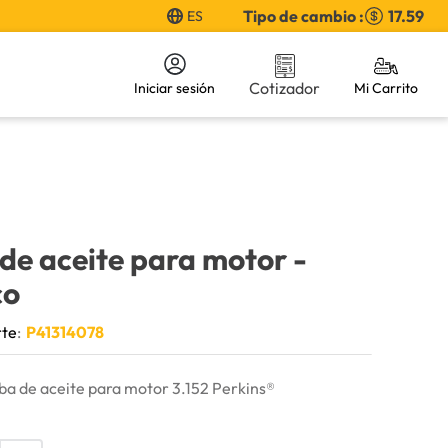
Tipo de cambio :
17.59
ES
Cotizador
Iniciar sesión
de aceite para motor
-
co
rte
:
P41314078
a de aceite para motor 3.152 Perkins®