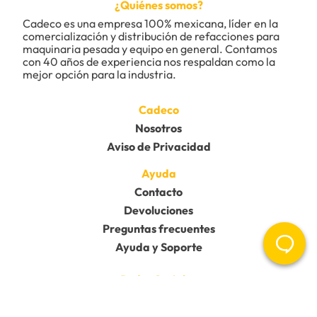
¿Quiénes somos?
Cadeco es una empresa 100% mexicana, líder en la 
comercialización y distribución de refacciones para 
maquinaria pesada y equipo en general. Contamos 
Califica el producto de 1 a 5 estrellas
con 40 años de experiencia nos respaldan como la 
★
★
★
★
★
mejor opción para la industria.
Tu nombre
Cadeco
Nosotros
Aviso de Privacidad
Dirección de email
Ayuda
Contacto
Escribe un comentario
Devoluciones
Preguntas frecuentes
Ayuda y Soporte
Redes Sociales
Enviar comentario