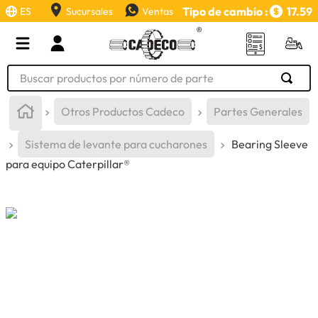
Tipo de cambio :
17.59
ES
Sucursales
Ventas
Buscar productos por número de parte
TÉRMINOS MÁS BUSCADOS
Otros Productos Cadeco
Partes Generales
1
.
retroexcavadora
Sistema de levante para cucharones
Bearing Sleeve
2
.
aceite
para equipo Caterpillar®
3
.
llanta
4
.
bomba hidraulica
5
.
cucharon
6
.
puntas
7
.
pintura
8
.
herramienta