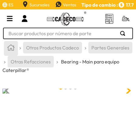
Tipo de cambio :
17.7
ES
Sucursales
Ventas
Buscar productos por número de parte
TÉRMINOS MÁS BUSCADOS
Otros Productos Cadeco
Partes Generales
1
.
retroexcavadora
Otras Refacciones
Bearing - Main para equipo
2
.
aceite
Caterpillar®
3
.
llanta
4
.
bomba hidraulica
5
.
cucharon
6
.
herramienta
7
.
rin
8
.
cuchillas