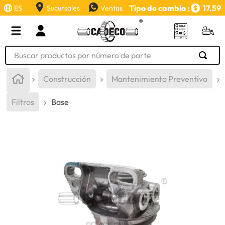
Tipo de cambio :
17.59
ES
Sucursales
Ventas
Buscar productos por número de parte
TÉRMINOS MÁS BUSCADOS
Construcción
Mantenimiento Preventivo
1
.
retroexcavadora
Filtros
Base
2
.
aceite
3
.
llanta
4
.
bomba hidraulica
5
.
cucharon
6
.
puntas
7
.
pintura
8
.
herramienta