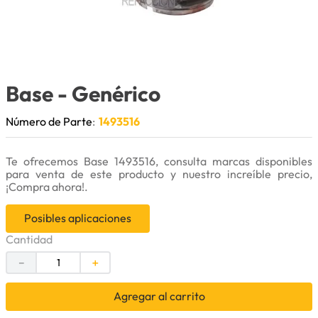
9
.
anticongelante
10
.
rin
Base
- Genérico
Número de Parte
:
1493516
Te ofrecemos Base 1493516, consulta marcas disponibles
para venta de este producto y nuestro increíble precio,
¡Compra ahora!.
Posibles aplicaciones
Cantidad
－
＋
Agregar al carrito