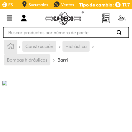
Tipo de cambio :
17.7
ES
Sucursales
Ventas
Buscar productos por número de parte
TÉRMINOS MÁS BUSCADOS
Construcción
Hidráulica
1
.
retroexcavadora
Bombas hidráulicas
Barril
2
.
aceite
3
.
llanta
4
.
bomba hidraulica
5
.
cucharon
6
.
herramienta
7
.
rin
8
.
cuchillas