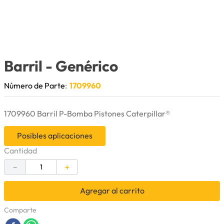
9
.
puntas
10
.
pintura
Barril
- Genérico
Número de Parte
:
1709960
1709960 Barril P-Bomba Pistones Caterpillar®
Posibles aplicaciones
Cantidad
－
＋
Agregar al carrito
Comparte