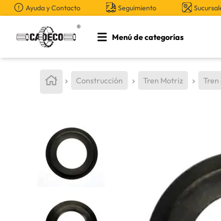
Ayuda y Contacto
Seguimiento
Sucursal
Menú de categorías
TÉRMINOS MÁS BUSCADOS
1
.
retroexcavadora
Construcción
Tren Motriz
Tren
2
.
aceite
3
.
llanta
4
.
bomba hidraulica
5
.
cucharon
6
.
puntas
7
.
pintura
8
.
herramienta
9
.
anticongelante