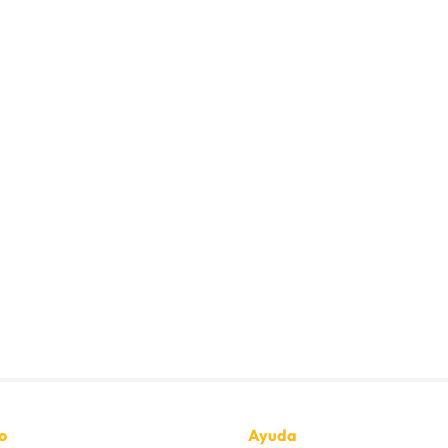
MONTACARGAS TELESCOPI
o
Ayuda