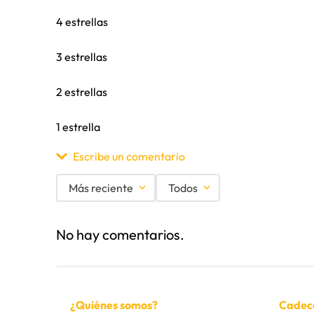
4 estrellas
3 estrellas
2 estrellas
1 estrella
Escribe un comentario
Más reciente
Todos
Agregar comentario
No hay comentarios.
Título
Califica el producto de 1 a 5 estrellas
¿Quiénes somos?
Cadec