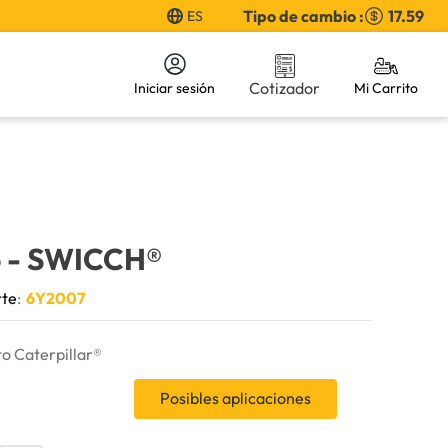
Tipo de cambio :
17.59
ES
Cotizador
Iniciar sesión
o
- SWICCH®
rte
:
6Y2007
o Caterpillar®
Posibles aplicaciones