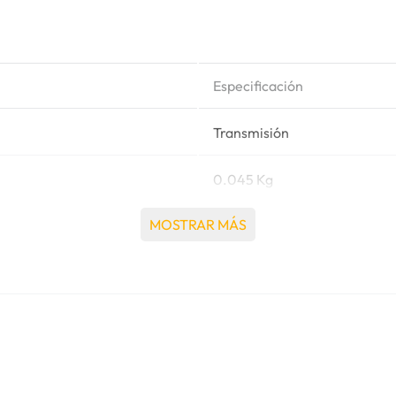
Especificación
Transmisión
0.045 Kg
MOSTRAR MÁS
Caterpillar®
416 CARGADOR CON RETR
RETROEXCAVADORA, 426 
CARGADOR CON RETROEXC
RETROEXCAVADORA, 428B
CARGADOR CON RETROEXC
RETROEXCAVADORA, 438 
CARGADOR CON RETROEXC
TELESCOPICO, RT50SA MO