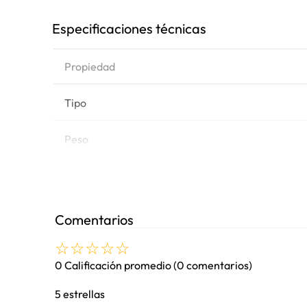
Especificaciones técnicas
Propiedad
Tipo
Peso
Marca de equipo
Comentarios
☆
☆
☆
☆
☆
Modelos
0 Calificación promedio
(0 comentarios)
5 estrellas