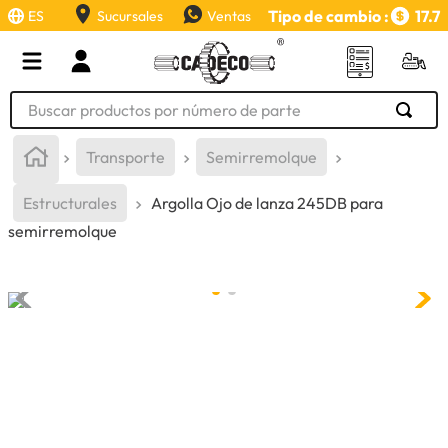
Tipo de cambio :
17.7
ES
Sucursales
Ventas
Buscar productos por número de parte
TÉRMINOS MÁS BUSCADOS
Transporte
Semirremolque
1
.
retroexcavadora
Estructurales
Argolla Ojo de lanza 245DB para
2
.
aceite
semirremolque
3
.
llanta
4
.
bomba hidraulica
5
.
cucharon
6
.
puntas
7
.
pintura
8
.
herramienta