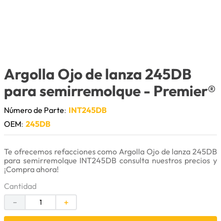
9
.
cuchillas
10
.
anticongelante
Argolla Ojo de lanza 245DB
para semirremolque
- Premier®
Número de Parte
:
INT245DB
OEM
:
245DB
Te ofrecemos refacciones como Argolla Ojo de lanza 245DB
para semirremolque INT245DB consulta nuestros precios y
¡Compra ahora!
Cantidad
－
＋