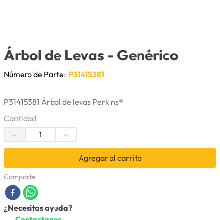
9
.
anticongelante
10
.
rin
Árbol de Levas
- Genérico
Número de Parte
:
P31415381
P31415381 Árbol de levas Perkins®
Cantidad
－
＋
Agregar al carrito
Comparte
¿Necesitas ayuda?
Contactanos