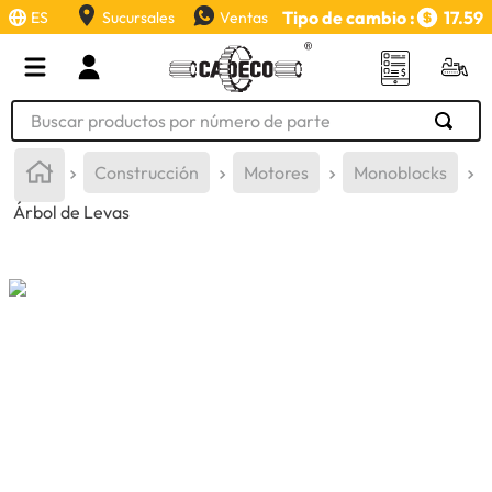
Tipo de cambio :
17.59
ES
Sucursales
Ventas
Buscar productos por número de parte
TÉRMINOS MÁS BUSCADOS
Construcción
Motores
Monoblocks
1
.
retroexcavadora
Árbol de Levas
2
.
aceite
3
.
llanta
4
.
bomba hidraulica
5
.
cucharon
6
.
puntas
7
.
pintura
8
.
herramienta