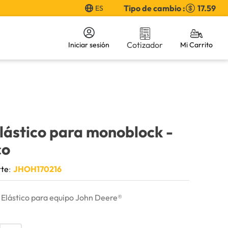
Tipo de cambio :
17.59
ES
Cotizador
Iniciar sesión
Elástico para monoblock
-
co
rte
:
JHOH170216
 Elástico para equipo John Deere®