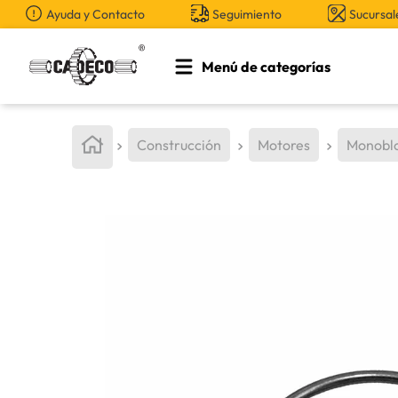
Ayuda y Contacto
Seguimiento
Sucursal
Menú de categorías
TÉRMINOS MÁS BUSCADOS
1
.
retroexcavadora
Construcción
Motores
Monobl
2
.
aceite
3
.
llanta
4
.
bomba hidraulica
5
.
cucharon
6
.
puntas
7
.
pintura
8
.
herramienta
9
.
anticongelante