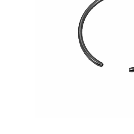
10
.
rin