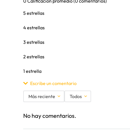
0 Calificación promedio
(0 comentarios)
5 estrellas
4 estrellas
3 estrellas
2 estrellas
1 estrella
Escribe un comentario
Más reciente
Todos
Agregar comentario
No hay comentarios.
Título