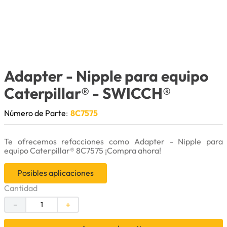
9
.
puntas
10
.
pintura
Adapter - Nipple para equipo
Caterpillar®
- SWICCH®
Número de Parte
:
8C7575
Te ofrecemos refacciones como Adapter - Nipple para
equipo Caterpillar® 8C7575 ¡Compra ahora!
Posibles aplicaciones
Cantidad
－
＋