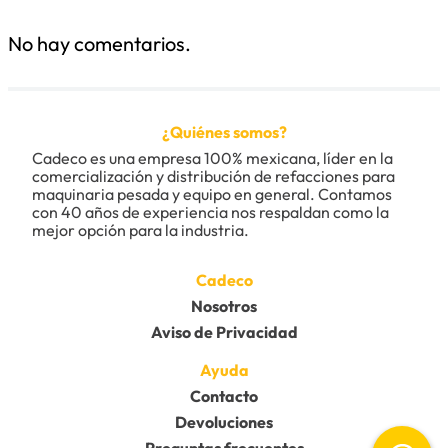
Agregar comentario
No hay comentarios.
Título
¿Quiénes somos?
Califica el producto de 1 a 5 estrellas
Cadeco es una empresa 100% mexicana, líder en la 
★
★
★
★
★
comercialización y distribución de refacciones para 
maquinaria pesada y equipo en general. Contamos 
Tu nombre
con 40 años de experiencia nos respaldan como la 
mejor opción para la industria.
Dirección de email
Cadeco
Nosotros
Aviso de Privacidad
Escribe un comentario
Ayuda
Contacto
Devoluciones