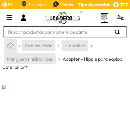
Tipo de cambio :
17.7
ES
Sucursales
Ventas
Buscar productos por número de parte
TÉRMINOS MÁS BUSCADOS
Construcción
Hidráulica
1
.
retroexcavadora
Mangueras hidráulicas
Adapter - Nipple para equipo
2
.
aceite
Caterpillar®
3
.
llanta
4
.
bomba hidraulica
5
.
cucharon
6
.
herramienta
7
.
rin
8
.
cuchillas